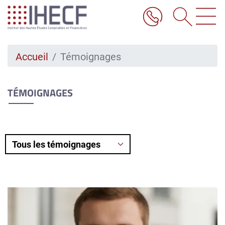
Aller
au
contenu
principal
Accueil
Témoignages
TÉMOIGNAGES