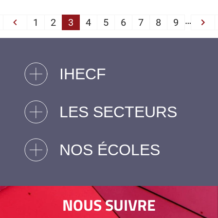
PAGINATION
…
1
2
3
4
5
6
7
8
9
First
‹‹
››
IHECF
LES SECTEURS
NOS ÉCOLES
NOUS SUIVRE