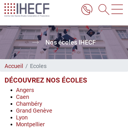
Aller
au
contenu
principal
Nos écoles IHECF
Accueil
Ecoles
DÉCOUVREZ NOS ÉCOLES
Angers
Caen
Chambéry
Grand Genève
Lyon
Montpellier