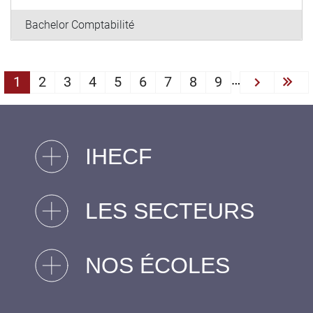
Bachelor Comptabilité
PAGINATION
…
1
2
3
4
5
6
7
8
9
Next ›
Las
IHECF
LES SECTEURS
NOS ÉCOLES