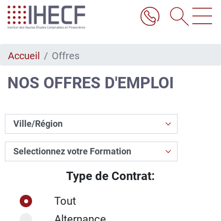
Aller
au
contenu
principal
Accueil
Offres
NOS OFFRES D'EMPLOI
Type de Contrat:
Tout
Alternance