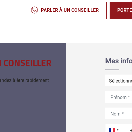
PARLER À UN CONSEILLER
PORTE
N CONSEILLER
Mes inf
École envisa
andez à être rapidement
Prénom
Nom
Téléph
Téléphone d