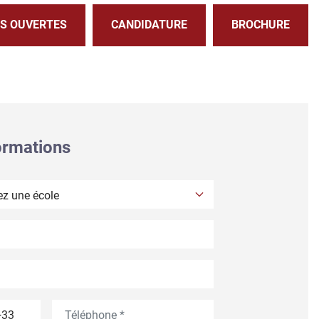
S OUVERTES
CANDIDATURE
BROCHURE
ormations
gée
one indice
Téléphone
rapeau