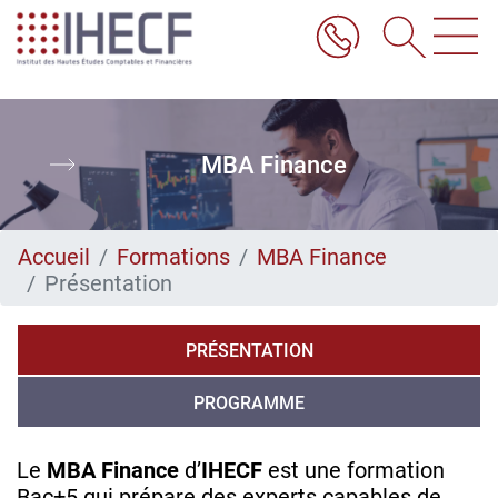
Aller
au
contenu
principal
MBA Finance
Accueil
Formations
MBA Finance
Présentation
PRÉSENTATION
PROGRAMME
Le
MBA Finance
d’
IHECF
est une formation
Bac+5 qui prépare des experts capables de