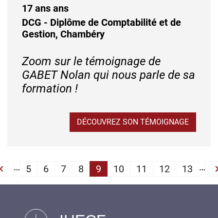
17 ans ans
DCG - Diplôme de Comptabilité et de
Gestion, Chambéry
Zoom sur le témoignage de
GABET Nolan qui nous parle de sa
formation !
DÉCOUVREZ SON TÉMOIGNAGE
…
PAGINATION
…
5
6
7
8
9
10
11
12
13
st
‹‹