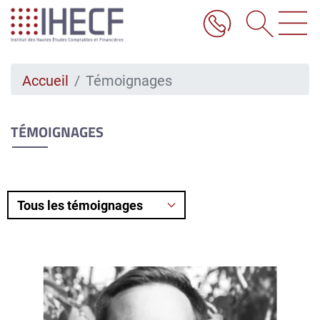
Aller
au
contenu
principal
Accueil
Témoignages
TÉMOIGNAGES