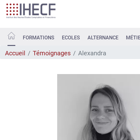
Aller
au
contenu
principal
FORMATIONS
ECOLES
ALTERNANCE
MÉTI
Accueil
Témoignages
Alexandra