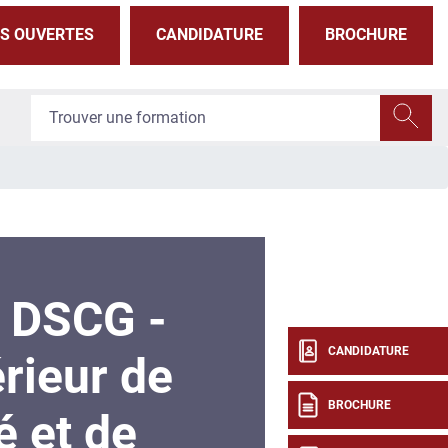
S OUVERTES
CANDIDATURE
BROCHURE
 DSCG -
CANDIDATURE
rieur de
BROCHURE
é et de