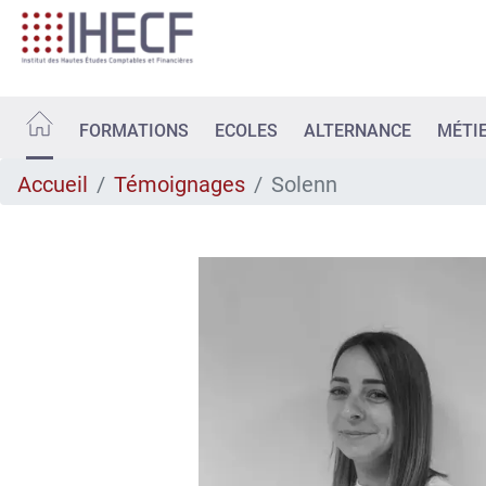
Aller
au
contenu
principal
FORMATIONS
ECOLES
ALTERNANCE
MÉTI
Accueil
Témoignages
Solenn