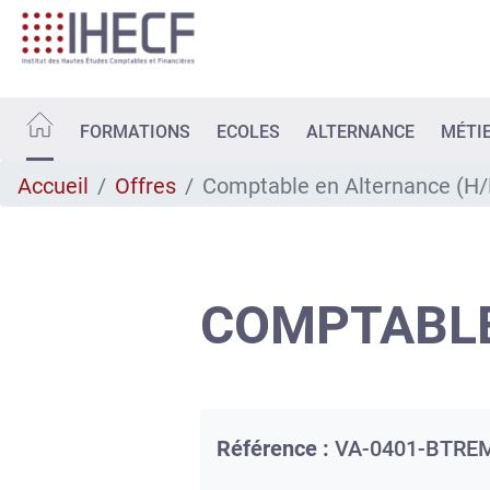
Aller
au
contenu
principal
FORMATIONS
ECOLES
ALTERNANCE
MÉTI
Accueil
Offres
Comptable en Alternance (H/
COMPTABLE
Référence :
VA-0401-BTRE