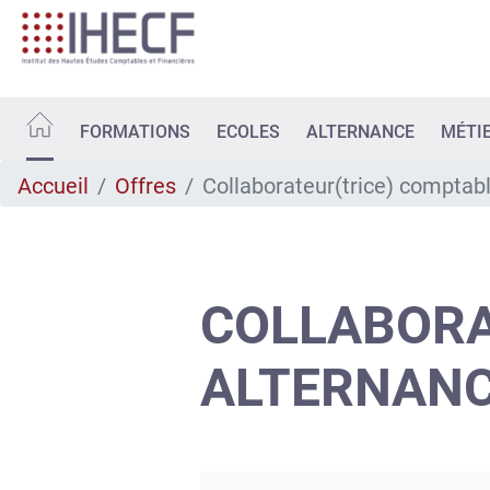
Aller
au
contenu
principal
FORMATIONS
ECOLES
ALTERNANCE
MÉTI
Accueil
Offres
Collaborateur(trice) comptab
COLLABORA
ALTERNAN