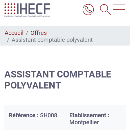
Aller
au
contenu
principal
Accueil
Offres
Assistant comptable polyvalent
ASSISTANT COMPTABLE
POLYVALENT
Référence :
SH008
Etablissement :
Montpellier