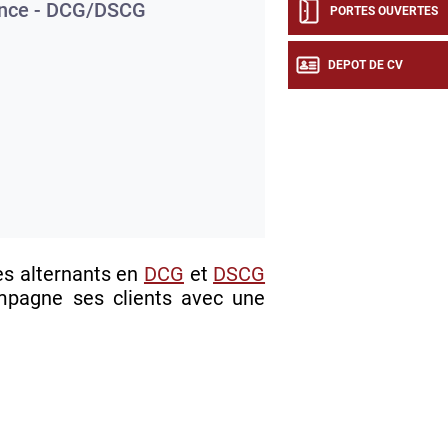
nce - DCG/DSCG
PORTES OUVERTES
DEPOT DE CV
es alternants en
DCG
et
DSCG
ompagne ses clients avec une