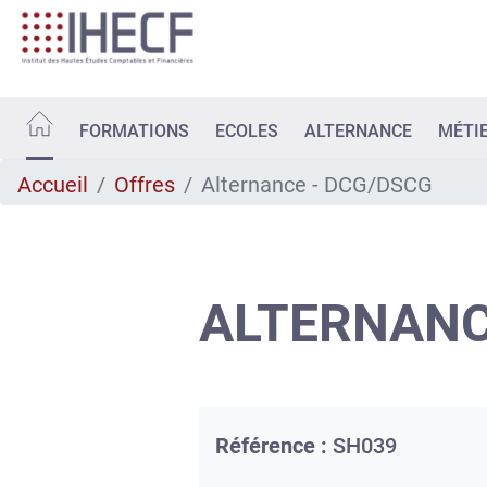
Aller
au
contenu
principal
FORMATIONS
ECOLES
ALTERNANCE
MÉTI
Accueil
Offres
Alternance - DCG/DSCG
ALTERNANC
Référence :
SH039