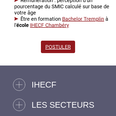
Rémunération : perception d’un
pourcentage du SMIC calculé sur base de
votre âge
Être en formation
Bachelor Tremplin
à
l'
école
IHECF Chambéry
POSTULER
IHECF
LES SECTEURS