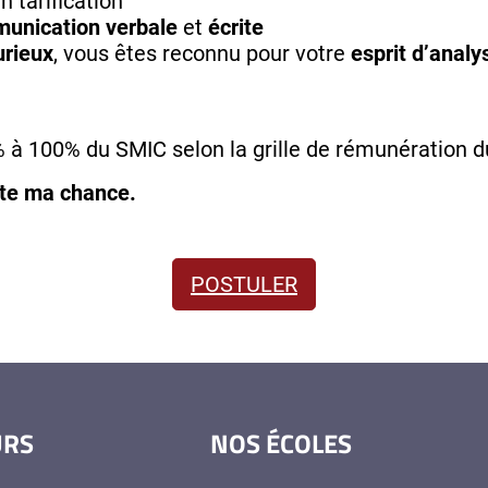
 tarification
unication verbale
et
écrite
urieux
, vous êtes reconnu pour votre
esprit d’analy
à 100% du SMIC selon la grille de rémunération d
ente ma chance.
POSTULER
URS
NOS ÉCOLES