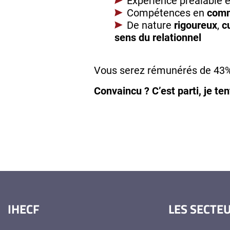
Expérience préalable en
Compétences en
comm
De nature
rigoureux
,
c
sens du relationnel
Vous serez rémunérés de 43% 
Convaincu ? C’est parti, je t
IHECF
LES SECTE