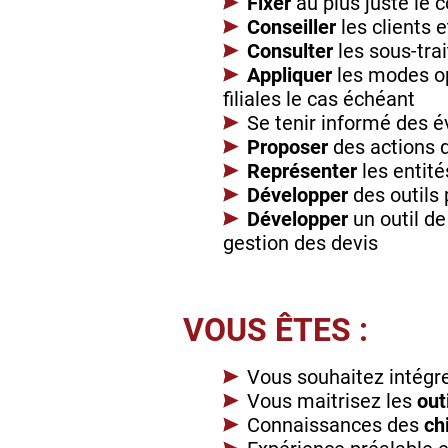
Fixer
au plus juste le 
Conseiller
les clients
Consulter
les sous-tra
Appliquer
les modes op
filiales le cas échéant
Se tenir informé des 
Proposer
des actions d
Représenter
les entit
Développer
des outils
Développer
un outil d
gestion des devis
VOUS ÊTES :
Vous souhaitez intégr
Vous maitrisez les
out
Connaissances des
ch