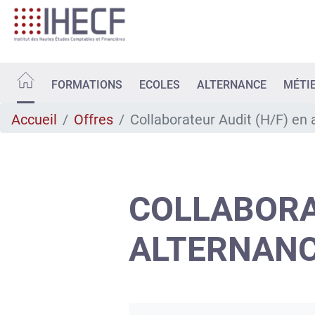
Aller
au
contenu
principal
FORMATIONS
ECOLES
ALTERNANCE
MÉTI
Accueil
Offres
Collaborateur Audit (H/F) en 
COLLABORAT
ALTERNAN