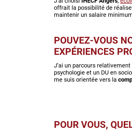
J’ai choisi
IHECF Angers
,
écol
offrait la possibilité de réalis
maintenir un salaire minimum
POUVEZ-VOUS NO
EXPÉRIENCES PRO
J’ai un parcours relativement 
psychologie et un DU en sociolo
me suis orientée vers la
compt
POUR VOUS, QUEL