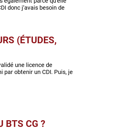
s également parce qu’elle
CDI donc j’avais besoin de
RS (ÉTUDES,
validé une licence de
ni par obtenir un CDI. Puis, je
 BTS CG ?