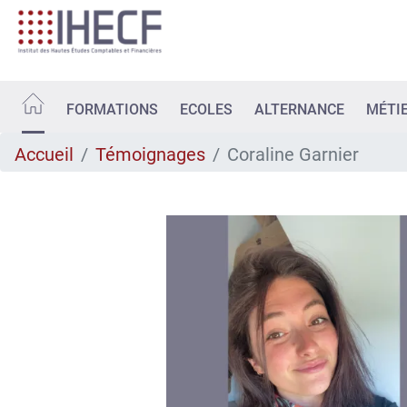
Aller
au
contenu
principal
FORMATIONS
ECOLES
ALTERNANCE
MÉTI
Accueil
Témoignages
Coraline Garnier