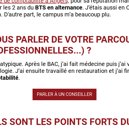
e de comptabilité à Angers,
pour sa réputation mai
er les 2 ans du
BTS en alternance
. J’étais aussi en 
. D'autre part, le campus m’a beaucoup plu.
US PARLER DE VOTRE PARCOU
FESSIONNELLES...) ?
atypique. Après le BAC, j’ai fait médecine puis j’ai 
gie. J’ai ensuite travaillé en restauration et j’ai fi
abilité
.
PARLER À UN CONSEILLER
S SONT LES POINTS FORTS DU