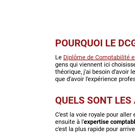
POURQUOI LE DCG 
Le
Diplôme de Comptabilité e
gens qui viennent ici choisissen
théorique, j'ai besoin d'avoir 
que d'avoir l'expérience profe
QUELS SONT LES 
C'est la voie royale pour aller
ensuite à l'
expertise comptab
c'est la plus rapide pour arriver