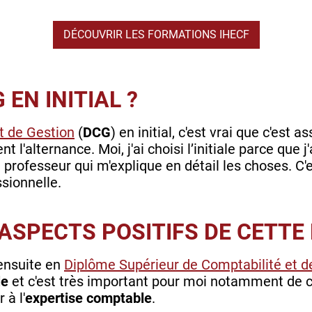
DÉCOUVRIR LES FORMATIONS IHECF
EN INITIAL ?
t de Gestion
(
DCG
) en initial, c'est vrai que c'est 
t l'alternance. Moi, j'ai choisi l’initiale parce que j
le professeur qui m'explique en détail les choses. C
ssionnelle.
ASPECTS POSITIFS DE CETTE
 ensuite en
Diplôme Supérieur de Comptabilité et d
le
et c'est très important pour moi notamment de ch
 à l'
expertise comptable
.