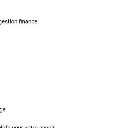
estion finance.
age
lefs pour votre avenir