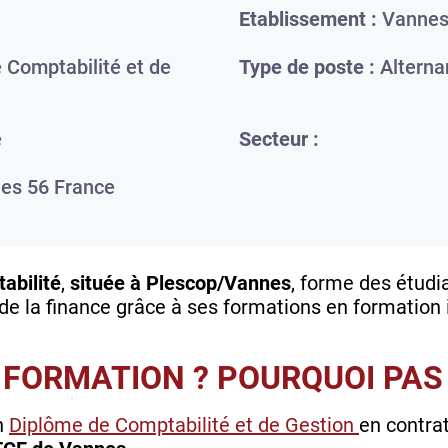
Etablissement :
Vanne
 Comptabilité et de
Type de poste :
Alterna
e
Secteur :
es
56
France
abilité
,
située à Plescop/Vannes
, forme des étudi
 de la finance grâce à ses formations en formation i
 FORMATION ? POURQUOI PAS 
n
Diplôme de Comptabilité et de Gestion
en contra