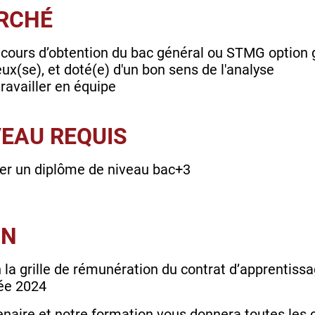
ERCHÉ
cours d’obtention du bac général ou STMG option g
ux(se), et doté(e) d'un bon sens de l'analyse
travailler en équipe
VEAU REQUIS
er un diplôme de niveau bac+3
ON
la grille de rémunération du contrat d’apprentiss
rée 2024
enaire et notre formation vous donnera toutes les c