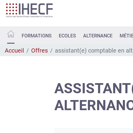
Aller
au
contenu
principal
FORMATIONS
ECOLES
ALTERNANCE
MÉTI
Accueil
Offres
assistant(e) comptable en al
ASSISTANT
ALTERNANCE