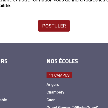
ilité
.
POSTULER
URS
NOS ÉCOLES
11 CAMPUS
Angers
Chambéry
able
Caen
Grand Genève "Ville-la-Grand"