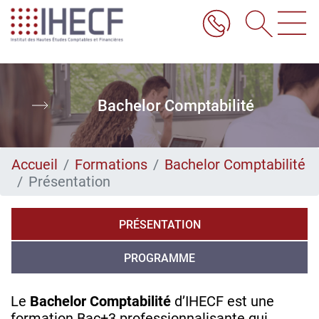
Aller
au
contenu
principal
Bachelor Comptabilité
Accueil
Formations
Bachelor Comptabilité
Présentation
PRÉSENTATION
PROGRAMME
Le
Bachelor Comptabilité
d’IHECF est une
formation Bac+3 professionnalisante qui