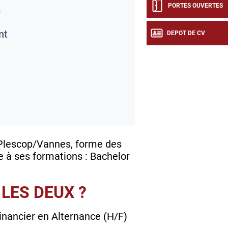
PORTES OUVERTES
s
nt
DEPOT DE CV
 Plescop/Vannes, forme des
e à ses formations : Bachelor
LES DEUX ?
inancier en Alternance (H/F)