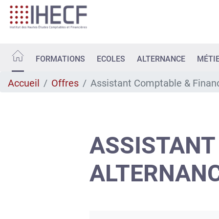
Aller
au
contenu
principal
FORMATIONS
ECOLES
ALTERNANCE
MÉTI
Accueil
Offres
Assistant Comptable & Financ
ASSISTANT
ALTERNANCE