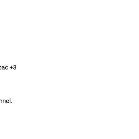
bac +3
nnel.