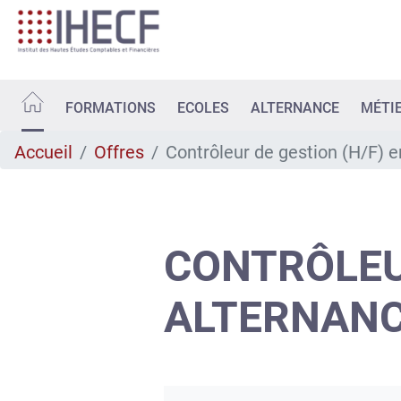
Aller
au
contenu
principal
FORMATIONS
ECOLES
ALTERNANCE
MÉTI
Accueil
Offres
Contrôleur de gestion (H/F) e
CONTRÔLEUR
ALTERNAN