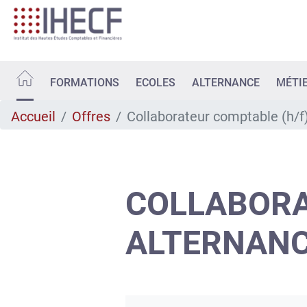
Aller
au
contenu
principal
FORMATIONS
ECOLES
ALTERNANCE
MÉTI
Accueil
Offres
Collaborateur comptable (h/f
COLLABORA
ALTERNAN