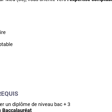
ire
ptable
REQUIS
er un diplôme de niveau bac + 3
un
Baccalauréat