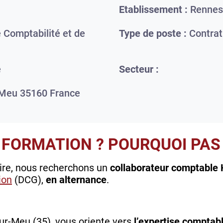
Etablissement :
Rennes
 Comptabilité et de
Type de poste :
Contrat
e
Secteur :
-Meu
35160
France
 FORMATION ? POURQUOI PAS 
aire, nous recherchons un
collaborateur comptable 
ion
(DCG),
en alternance
.
ur-Meu (35), vous oriente vers
l’expertise comptabl