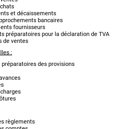
achats
ents et décaissements
approchements bancaires
ents fournisseurs
s préparatoires pour la déclaration de TVA
s de ventes
les :
s préparatoires des provisions
’avances
es
 charges
lôtures
des règlements
des comptes