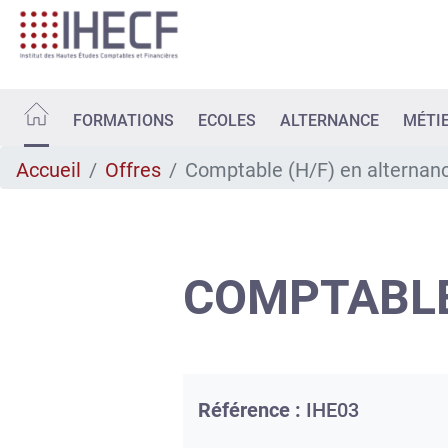
Aller
au
contenu
principal
FORMATIONS
ECOLES
ALTERNANCE
MÉTI
Accueil
Offres
Comptable (H/F) en alternan
COMPTABLE
Référence :
IHE03