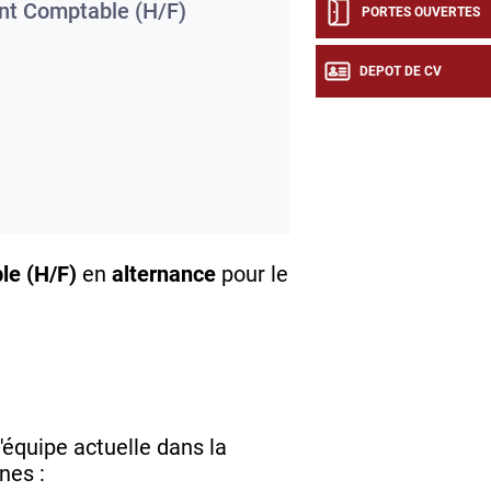
nt Comptable (H/F)
PORTES OUVERTES
DEPOT DE CV
le (H/F)
en
alternance
pour le
équipe actuelle dans la
rnes :