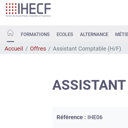
Aller
au
contenu
principal
FORMATIONS
ECOLES
ALTERNANCE
MÉTI
Accueil
Offres
Assistant Comptable (H/F)
ASSISTANT
Référence :
IHE06