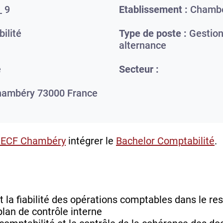
_ 9
Etablissement :
Chamb
ilité
Type de poste :
Gestion
alternance
e
Secteur :
hambéry
73000
France
HECF Chambéry
intégrer le
Bachelor Comptabilité
.
et la fiabilité des opérations comptables dans le re
lan de contrôle interne