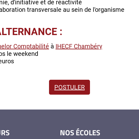
e, d'initiative et de réactivité
laboration transversale au sein de l'organisme
ALTERNANCE :
elor Comptabilité
à
IHECF Chambéry
pos le weekend
euros
POSTULER
URS
NOS ÉCOLES