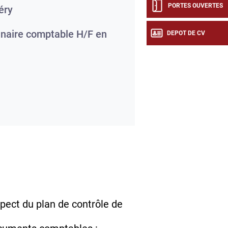
PORTES OUVERTES
éry
naire comptable H/F en
DEPOT DE CV
spect du plan de contrôle de