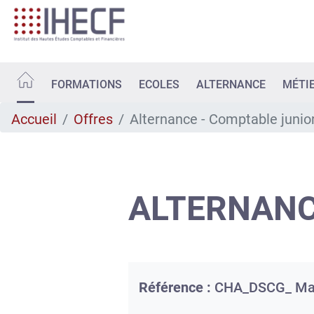
Aller
au
contenu
principal
FORMATIONS
ECOLES
ALTERNANCE
MÉTI
Accueil
Offres
Alternance - Comptable junio
ALTERNANC
Référence :
CHA_DSCG_ Ma