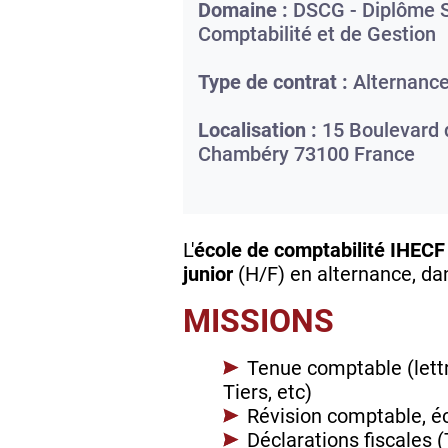
Domaine :
DSCG - Diplôme S
Comptabilité et de Gestion
Type de contrat :
Alternanc
Localisation :
15 Boulevard 
Chambéry
73100
France
L'
école de comptabilité IHEC
junior
(H/F) en alternance, da
MISSIONS
Tenue comptable (lettr
Tiers, etc)
Révision comptable, éc
Déclarations fiscales (T