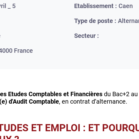
il _ 5
Etablissement :
Caen
Type de poste :
Alterna
e
Secteur :
4000
France
utes Etudes Comptables et Financières
du Bac+2 au 
(e) d'Audit Comptable
, en contrat d’alternance.
TUDES ET EMPLOI : ET POURQ