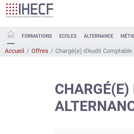
Aller
au
contenu
principal
FORMATIONS
ECOLES
ALTERNANCE
MÉTI
Accueil
Offres
Chargé(e) d'Audit Comptable 
CHARGÉ(E)
ALTERNAN