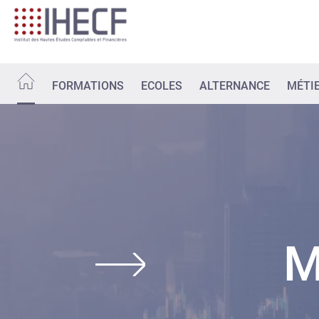
Aller
au
contenu
principal
FORMATIONS
ECOLES
ALTERNANCE
MÉTI
Image
M