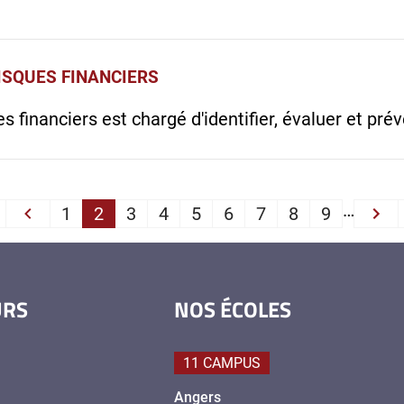
ISQUES FINANCIERS
 financiers est chargé d'identifier, évaluer et prév
PAGINATION
…
1
2
3
4
5
6
7
8
9
First
‹‹
››
URS
NOS ÉCOLES
11 CAMPUS
Angers