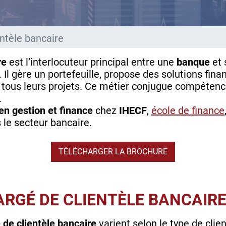
ntèle bancaire
re
est l’interlocuteur principal entre une
banque
et 
. Il gère un portefeuille, propose des solutions fin
tous leurs projets. Ce métier conjugue compéten
.
en gestion et finance
chez
IHECF
,
école de finance
 le secteur bancaire.
TÉLÉCHARGER LA BROCHURE
ARGÉ DE CLIENTÈLE BANCAIR
 de clientèle bancaire
varient selon le type de clien