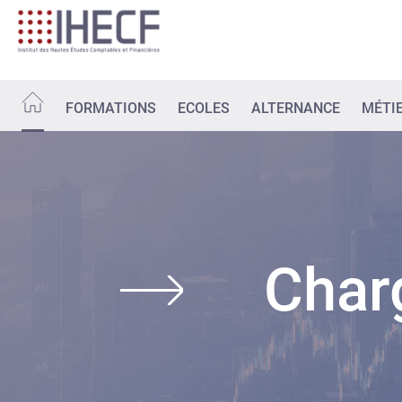
Aller
au
contenu
principal
FORMATIONS
ECOLES
ALTERNANCE
MÉTI
Charg