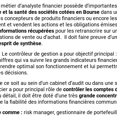
 métier d’analyste financier possède d’importantes r
ce et la santé des sociétés cotées en Bourse
dans un
les concepteurs de produits financiers ou encore les
nt et vendent les actions et les obligations émises 
informations récupérées
pour les retranscrire sur 
ons de vente ou d’achat. Il doit faire preuve d’u
’esprit de synthèse
.
:
Le contrôleur de gestion a pour objectif principal 
ffres qui va suivre les grands indicateurs financ
 rendre optimal son fonctionnement et lui permettre
es décisions.
 ce soit au sein d’un cabinet d’audit ou dans une s
cier a pour principal rôle de
contrôler les comptes 
détail, il doit être doté d’une très
grande concentr
se la fiabilité des informations financières communi
re comme :
risk manager, gestionnaire de portefeuille