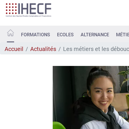
Aller
au
contenu
principal
FORMATIONS
ECOLES
ALTERNANCE
MÉTI
Accueil
Actualités
Les métiers et les débouch