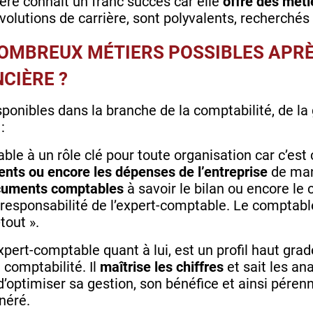
ière connait un franc succès car elle
offre des méti
volutions de carrière, sont polyvalents, recherché
NOMBREUX MÉTIERS POSSIBLES APR
CIÈRE ?
onibles dans la branche de la comptabilité, de la g
:
le à un rôle clé pour toute organisation car c’est 
ents ou encore les dépenses de l’entreprise
de mani
ocuments comptables
à savoir le bilan ou encore le
la responsabilité de l’expert-comptable. Le comptable
tout ».
expert-comptable quant à lui, est un profil haut gr
t comptabilité. Il
maîtrise les chiffres
et sait les ana
d’optimiser sa gestion, son bénéfice et ainsi pérenni
néré.