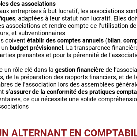
les des associations
ux entreprises à but lucratif, les associations son
fiques
, adaptées à leur statut non lucratif. Elles 
s associations et rendre compte de l’utilisation d
urs, et subventionnaires
ns doivent
établir des comptes annuels
(
bilan
,
comp
 un
budget prévisionnel
. La transparence financièr
arties prenantes et pour la pérennité de l’associat
ue un rôle clé dans la
gestion financière
de l’associa
 de la préparation des rapports financiers, et de 
res de l’association lors des assemblées général
nt
s’assurer de la conformité des pratiques compt
entaires, ce qui nécessite une solide compréhensi
ssociations
’UN ALTERNANT EN COMPTABI