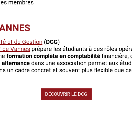
les membres
VANNES
té et de Gestion
(
DCG
)
 de Vannes
prépare les étudiants à des rôles opér
une
formation complète en comptabilité
financière, 
n
alternance
dans une association permet aux étudi
s un cadre concret et souvent plus flexible
que ce
DÉCOUVRIR LE DCG