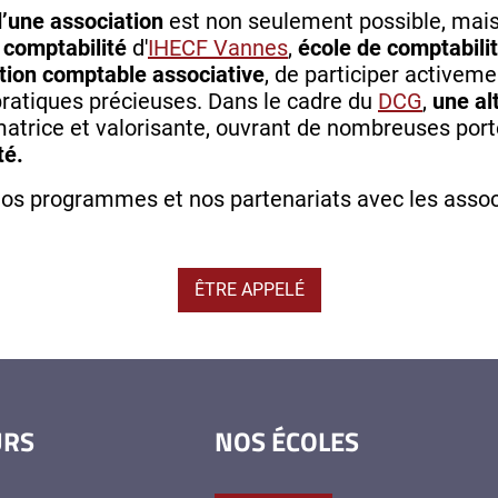
d’une association
est non seulement possible, mais
n
comptabilité
d'
IHECF Vannes
,
école de comptabili
tion comptable associative
, de participer activem
ratiques précieuses. Dans le cadre du
DCG
,
une al
matrice et valorisante, ouvrant de nombreuses por
té.
nos programmes et nos partenariats avec les associ
ÊTRE APPELÉ
URS
NOS ÉCOLES