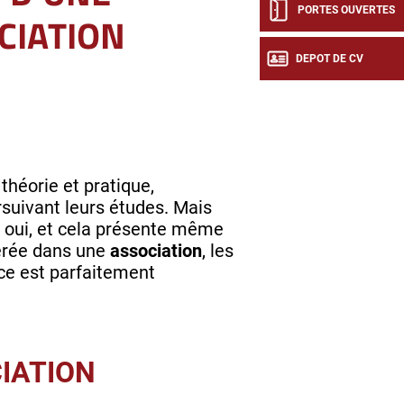
PORTES OUVERTES
CIATION
DEPOT DE CV
héorie et pratique,
rsuivant leurs études. Mais
st oui, et cela présente même
érée dans une
association
, les
nce est parfaitement
IATION