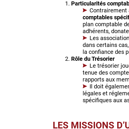
Particularités comptab
Contrairement a
comptables spéci
plan comptable de
adhérents, donate
Les associatio
dans certains cas,
la confiance des p
Rôle du Trésorier
Le trésorier jo
tenue des comptes,
rapports aux memb
Il doit égaleme
légales et réglem
spécifiques aux a
LES MISSIONS D