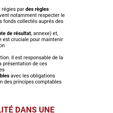
t régies par
des règles
doivent notamment respecter
le
es fonds collectés auprès des
te de résultat
, annexe) et,
e est cruciale
pour maintenir
ion
tion. Il est responsable de la
la présentation de ces
es
ables
avec les obligations
on des principes comptables
LITÉ DANS UNE