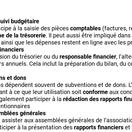
uivi budgétaire
icipe à la saisie des pièces
comptables
(factures, r
e de la trésorerie
. Il peut aussi être impliqué dans 
ainsi que les dépenses restent en ligne avec les p
financiers
sion du trésorier ou du
responsable financier
, l’al
rs annuels. Cela inclut la préparation du bilan, du 
ns et dons
ns dépendent souvent de subventions
et de dons. L
ant à ce que leur utilisation soit
conforme
aux condi
également participer à la
rédaction des rapports fin
ntionnaires
emblées générales
t assister aux assemblées générales de l’associatio
iciper à la présentation des
rapports financiers
et 