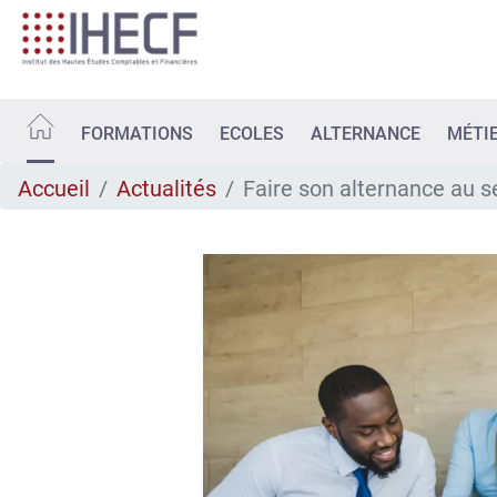
Aller
au
contenu
principal
FORMATIONS
ECOLES
ALTERNANCE
MÉTI
Accueil
Actualités
Faire son alternance au s