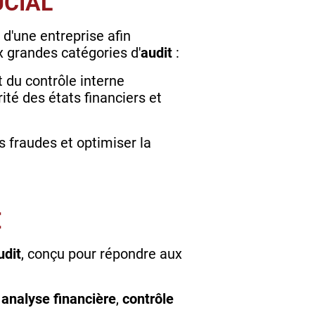
RUCIAL
d'une entreprise afin
x grandes catégories d'
audit
:
t du contrôle interne
rité des états financiers et
es fraudes et optimiser la
E
udit
, conçu pour répondre aux
n
analyse financière
,
contrôle