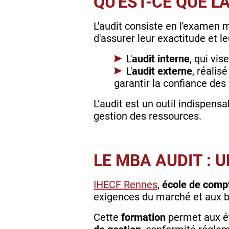
QU'EST-CE QUE L
L'audit consiste en l'examen 
d'assurer leur exactitude et l
L'
audit interne
, qui vis
L'
audit externe
, réalis
garantir la confiance des
L’audit est un outil indispens
gestion des ressources.
LE MBA AUDIT : 
IHECF Rennes
,
école de compt
exigences du marché et aux b
Cette
formation
permet aux é