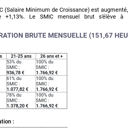
(Salaire Minimum de Croissance) est augmenté,
e +1,13%. Le SMIC mensuel brut s'élève à 
ATION BRUTE MENSUELLE (151,67 HE
s
21-25 ans
26 ans et +
53% du
100% du
SMIC :
SMIC :
936,78 €
1.766,92 €
61% du
100% du
SMIC :
SMIC :
1.077,82 €
1.766,92 €
78% du
100% du
SMIC :
SMIC :
1.378,20 €
1.766,92 €
ation :