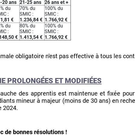
-20 ans
21-25 ans
26 ans et +
5% du
70% du
100% du
IC :
SMIC :
SMIC :
1,81 €
1.236,84 €
1.766,92 €
5% du
80% du
100% du
IC :
SMIC :
SMIC :
148,50 €
1.413,54 €
1.766,92 €
male obligatoire n'est pas effective à tous les con
HE PROLONGÉES ET MODIFIÉES
auche des apprentis est maintenue et fixée pour
diants mineur à majeur (moins de 30 ans) en recher
e 2024.
c de bonnes résolutions !