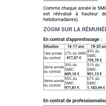
Comme chaque année le SMIC 
est réévalué à hauteur d
hebdomadaires).
ZOOM SUR LA RÉMUNÉR
En contrat d'apprentissage :
Situation
16-17 ans
18-20 an
43% du
1ère année
27% du SMIC
SMIC :
du contrat
:
477,07 €
759,78 €
39% du
51% du
2ème année
SMIC :
SMIC :
du contrat
689,10 €
901,13 €
55% du
67% du
3ème année
SMIC :
SMIC :
du contrat
971,81 €
1.183,44 €
En contrat de professionnalis