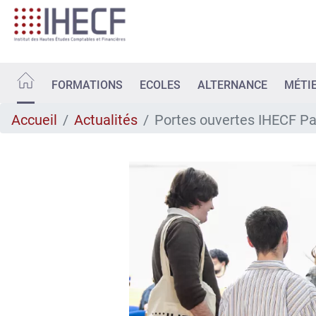
Aller
au
contenu
principal
FORMATIONS
ECOLES
ALTERNANCE
MÉTI
Accueil
Actualités
Portes ouvertes IHECF Par