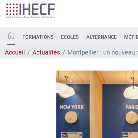
Aller
au
contenu
principal
FORMATIONS
ECOLES
ALTERNANCE
MÉTI
Accueil
Actualités
Montpellier : un nouvea