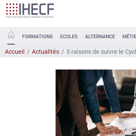
Aller
au
contenu
principal
FORMATIONS
ECOLES
ALTERNANCE
MÉTI
Accueil
Actualités
5 raisons de suivre le Cy