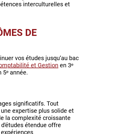
tences interculturelles et
LÔMES DE
inuer vos études jusqu’au bac
omptabilité et Gestion
en 3ᵉ
 5ᵉ année.
ges significatifs. Tout
une expertise plus solide et
de la complexité croissante
 d'études étendue offre
s expériences