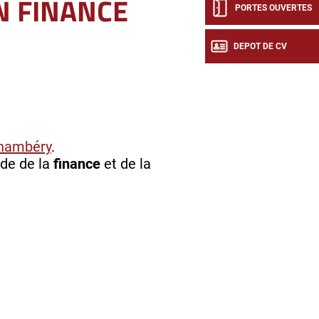
N FINANCE
PORTES OUVERTES
DEPOT DE CV
hambéry
.
de de la
finance
et de la