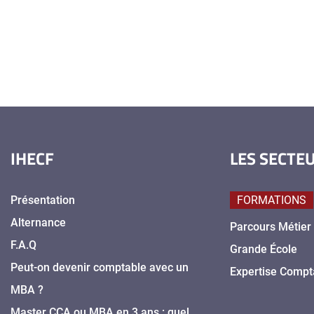
IHECF
LES SECTE
Présentation
FORMATIONS
Alternance
Parcours Métier
F.A.Q
Grande École
Peut-on devenir comptable avec un
Expertise Compt
MBA ?
Master CCA ou MBA en 3 ans : quel