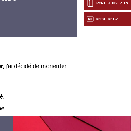
PORTES OUVERTES
DEPOT DE CV
er
, j'ai décidé de m'orienter
té
.
me.