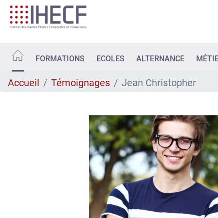
Aller
au
contenu
principal
FORMATIONS
ECOLES
ALTERNANCE
MÉTI
Accueil
Témoignages
Jean Christopher