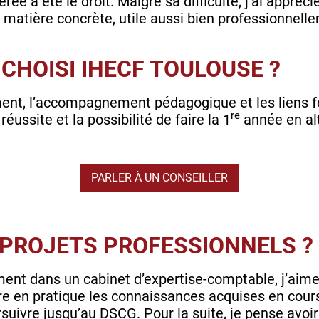
ée a été le droit. Malgré sa difficulté, j’ai appréci
ne matière concrète, utile aussi bien professionne
CHOISI IHECF TOULOUSE ?
ement, l’accompagnement pédagogique et les liens 
re
éussite et la possibilité de faire la 1
année en al
PARLER À UN CONSEILLER
 PROJETS PROFESSIONNELS ?
ment dans un cabinet d’expertise-comptable, j’aimer
e en pratique les connaissances acquises en cour
suivre jusqu’au DSCG. Pour la suite, je pense avoir