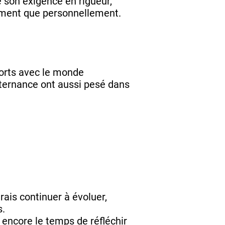
é son exigence en rigueur,
llement que personnellement.
forts avec le monde
ternance ont aussi pesé dans
ais continuer à évoluer,
s.
 encore le temps de réfléchir