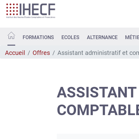
Aller
au
contenu
principal
FORMATIONS
ECOLES
ALTERNANCE
MÉTI
Accueil
Offres
Assistant administratif et co
ASSISTANT
COMPTABLE