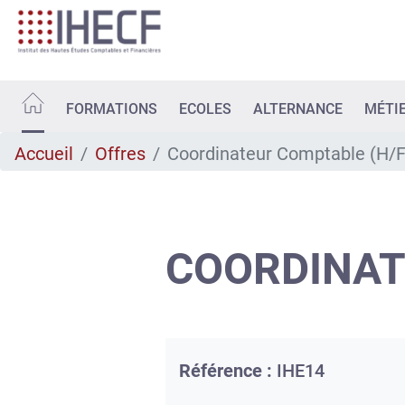
Aller
au
contenu
principal
FORMATIONS
ECOLES
ALTERNANCE
MÉTI
Accueil
Offres
Coordinateur Comptable (H/F
COORDINAT
Référence :
IHE14