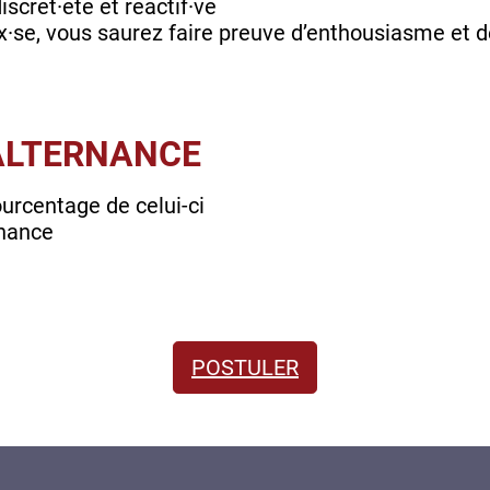
iscret·ète et réactif·ve
x·se, vous saurez faire preuve d’enthousiasme et d
'ALTERNANCE
ourcentage de celui-ci
rnance
POSTULER