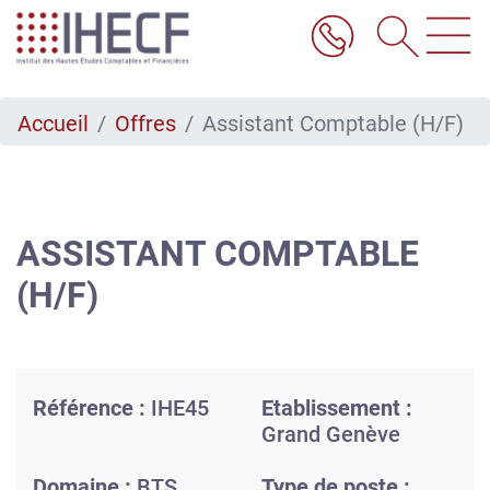
Aller
au
contenu
principal
Accueil
Offres
Assistant Comptable (H/F)
ASSISTANT COMPTABLE
(H/F)
Référence :
IHE45
Etablissement :
Grand Genève
Domaine :
BTS
Type de poste :