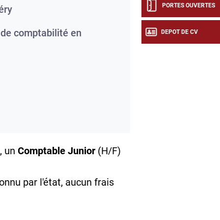
PORTES OUVERTES
éry
de comptabilité en
DEPOT DE CV
, un
Comptable Junior
(H/F)
onnu par l'état, aucun frais