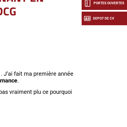
PORTES OUVERTES
DCG
DEPOT DE CV
. J’ai fait ma première année
ernance
.
 pas vraiment plu ce pourquoi