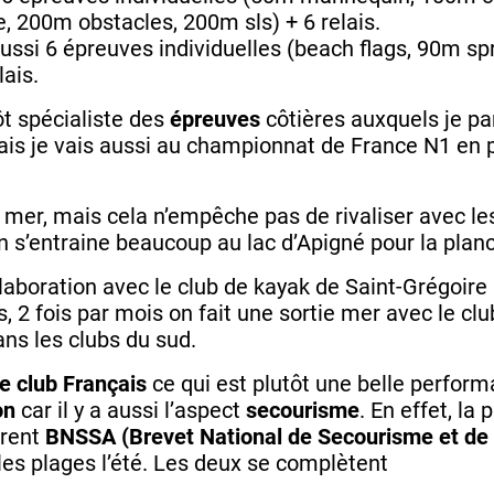
 200m obstacles, 200m sls) + 6 relais.
ussi 6 épreuves individuelles (beach flags, 90m spri
lais.
ôt spécialiste des
épreuves
côtières auxquels je pa
s je vais aussi au championnat de France N1 en p
 mer, mais cela n’empêche pas de rivaliser avec les
 s’entraine beaucoup au lac d’Apigné pour la planch
aboration avec le club de kayak de Saint-Grégoire p
, 2 fois par mois on fait une sortie mer avec le cl
ns les clubs du sud.
 club Français
ce qui est plutôt une belle perfor
on
car il y a aussi l’aspect
secourisme
. En effet, la
arent
BNSSA (Brevet National de Secourisme et de 
 les plages l’été. Les deux se complètent