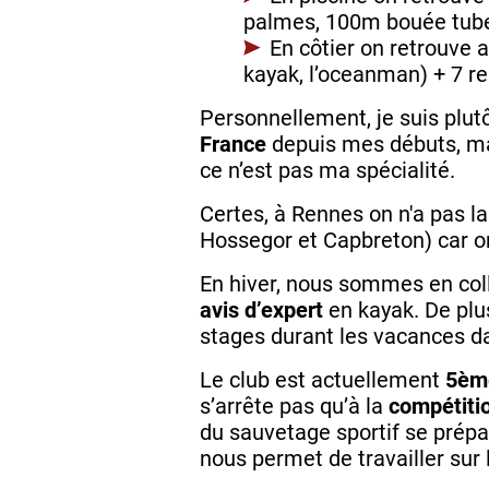
palmes, 100m bouée tube,
En côtier on retrouve a
kayak, l’oceanman) + 7 re
Personnellement, je suis plut
France
depuis mes débuts, mai
ce n’est pas ma spécialité.
Certes, à Rennes on n'a pas la
Hossegor et Capbreton) car on
En hiver, nous sommes en coll
avis d’expert
en kayak. De plus
stages durant les vacances da
Le club est actuellement
5ème
s’arrête pas qu’à la
compétiti
du sauvetage sportif se prép
nous permet de travailler sur