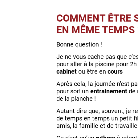
COMMENT ÊTRE S
EN MÊME TEMPS 
Bonne question !
Je ne vous cache pas que c’es
pour aller à la piscine pour 2h
cabinet
ou être en
cours
Après cela, la journée n’est p
pour soit un
entrainement
de 
de la planche !
Autant dire que, souvent, je r
de temps en temps un petit fi
amis, la famille et de travail
Ce n’est qu’un
rythme
à adopte