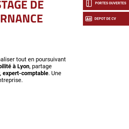
TAGE DE
PORTES OUVERTES
ERNANCE
DEPOT DE CV
aliser tout en poursuivant
ilité à Lyon
, partage
,
expert-comptable
. Une
ntreprise.