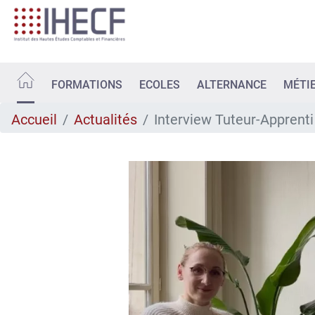
Aller
au
contenu
principal
FORMATIONS
ECOLES
ALTERNANCE
MÉTI
Accueil
Actualités
Interview Tuteur-Apprenti