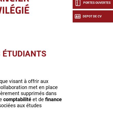
PORTES OUVERTES
VILÉGIÉ
DEPOT DE CV
S ÉTUDIANTS
ue visant à offrir aux
collaboration met en place
entièrement supprimés dans
de
comptabilité
et de
finance
ssociées aux études