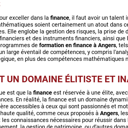
S
our exceller dans la
finance
, il faut avoir un tale
thématiques soient certainement un atout dans c
. Elle englobe la gestion des risques, la prise de d
nanciers et des instruments financiers, ainsi que
s programmes de
formation en finance à Angers
, te
n large éventail de compétences, y compris l'analys
tégique, en plus des compétences mathématiques 
ST UN DOMAINE ÉLITISTE ET 
ue est que la
finance
est réservée à une élite, avec
ces. En réalité, la finance est un domaine dynamiq
ère accessibles à ceux qui sont passionnés et mot
haute qualité, comme ceux proposés à
Angers
, le
 les connaissances nécessaires pour réussir dans 
issement, la gestion de patrimoine, ou d'autres dom