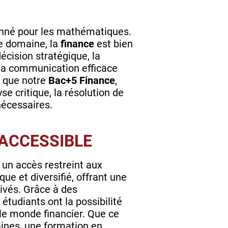
nt inné pour les mathématiques.
e domaine, la
finance
est bien
écision stratégique, la
 la communication efficace
ls que notre
Bac+5 Finance
,
e critique, la résolution de
nécessaires.
INACCESSIBLE
 un accès restreint aux
ue et diversifié, offrant une
ivés. Grâce à des
s étudiants ont la possibilité
le monde financier. Que ce
aines, une formation en