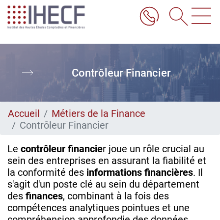
Aller
au
contenu
principal
Contrôleur Financier
Accueil
Métiers de la Finance
Contrôleur Financier
Le
contrôleur financie
r joue un rôle crucial au
sein des entreprises en assurant la fiabilité et
la conformité des
informations financières
. Il
s'agit d'un poste clé au sein du département
des
finances
, combinant à la fois des
compétences analytiques pointues et une
compréhension approfondie des données