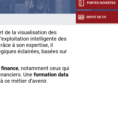
PORTES OUVERTES
DEPOT DE CV
t de la visualisation des
’exploitation intelligente des
ce à son expertise, il
égiques éclairées, basées sur
 finance
, notamment ceux qui
financiers. Une
formation data
à ce métier d’avenir.