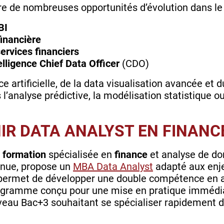
re de nombreuses opportunités d’évolution dans l
 BI
inancière
ervices financiers
lligence Chief Data Officer
(CDO)
e artificielle, de la data visualisation avancée et d
 l’analyse prédictive, la modélisation statistique o
R DATA ANALYST EN FINANC
e
formation
spécialisée en
finance
et analyse de do
nue, propose un
MBA Data Analyst
adapté aux enje
 permet de développer une double compétence en 
rogramme conçu pour une mise en pratique immédiat
veau Bac+3 souhaitant se spécialiser rapidement d