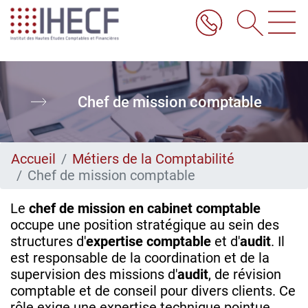
Aller
au
contenu
principal
Chef de mission comptable
Accueil
Métiers de la Comptabilité
Chef de mission comptable
Le
chef de mission en cabinet comptable
occupe une position stratégique au sein des
structures d'
expertise comptable
et d'
audit
. Il
est responsable de la coordination et de la
supervision des missions d'
audit
, de révision
comptable et de conseil pour divers clients. Ce
rôle exige une expertise technique pointue