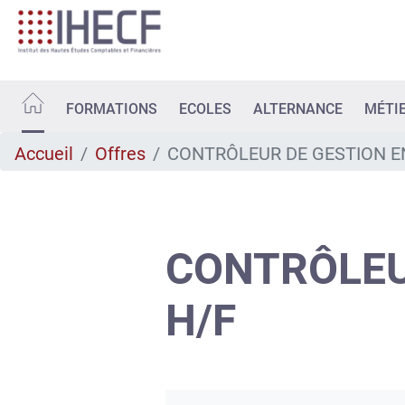
Aller
au
contenu
principal
FORMATIONS
ECOLES
ALTERNANCE
MÉTI
Accueil
Offres
CONTRÔLEUR DE GESTION E
CONTRÔLEU
H/F