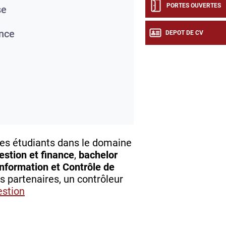
PORTES OUVERTES
se
nce
DEPOT DE CV
des étudiants dans le domaine
estion et finance
,
bachelor
formation et Contrôle de
s partenaires, un contrôleur
estion