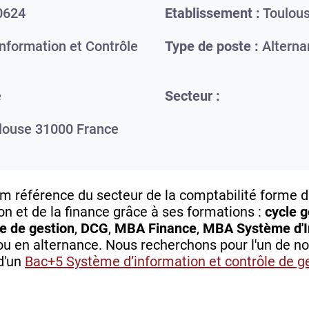
0624
Etablissement :
Toulou
formation et Contrôle
Type de poste :
Alterna
e
Secteur :
louse
31000
France
um référence du secteur de la comptabilité forme 
ion et de la finance grâce à ses formations :
cycle g
e de gestion
,
DCG
,
MBA Finance
,
MBA Système d'In
ou en alternance. Nous recherchons pour l'un de no
d'un
Bac+5 Système d’information et contrôle de g