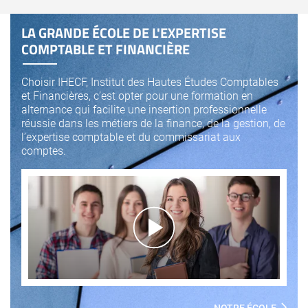
LA GRANDE ÉCOLE DE L'EXPERTISE
COMPTABLE ET FINANCIÈRE
Choisir IHECF, Institut des Hautes Études Comptables
et Financières, c’est opter pour une formation en
alternance qui facilite une insertion professionnelle
réussie dans les métiers de la finance, de la gestion, de
l’expertise comptable et du commissariat aux
comptes.